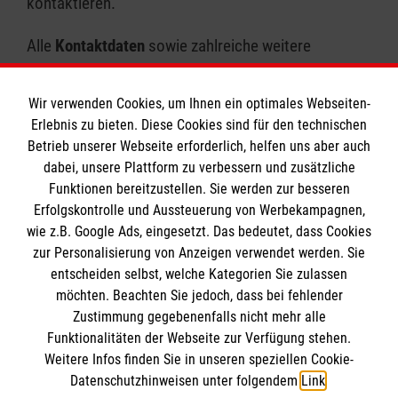
kontaktieren.
Alle
Kontaktdaten
sowie zahlreiche weitere
Informationen
finden Sie auf unserer Homepage.
Wir verwenden Cookies, um Ihnen ein optimales Webseiten-
Wir freuen uns auf Sie!
Erlebnis zu bieten. Diese Cookies sind für den technischen
Betrieb unserer Webseite erforderlich, helfen uns aber auch
dabei, unsere Plattform zu verbessern und zusätzliche
Funktionen bereitzustellen. Sie werden zur besseren
Erfolgskontrolle und Aussteuerung von Werbekampagnen,
wie z.B. Google Ads, eingesetzt. Das bedeutet, dass Cookies
Das Antoniuskolleg
zur Personalisierung von Anzeigen verwendet werden. Sie
entscheiden selbst, welche Kategorien Sie zulassen
möchten. Beachten Sie jedoch, dass bei fehlender
Downloads
Zustimmung gegebenenfalls nicht mehr alle
Anmeldung
Funktionalitäten der Webseite zur Verfügung stehen.
Informationen
Weitere Infos finden Sie in unseren speziellen Cookie-
Unsere Schule
Datenschutzhinweisen unter folgendem
Link
.
Aktuelles & Termine