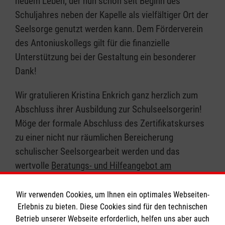
neuem Leben, der nun schon seit Beginn des
Schuljahres neben der Kapelle als vielfältiger Ort der
Seelsorge genutzt werden kann. Dem Förderverein
des Antoniuskollegs gilt für die finanzielle
Unterstützung bei der Gestaltung ein besonderer
Dank!
Wir gratulieren Kristina Enkrich ganz herzlich zum
Abschluss ihrer Ausbildung zur Schulseelsorgerin!
Möge der formale Abschluss des Zertifikatskurses
zu einer nicht nur räumlichen Bereicherung
schulischer Seelsorgearbeit werden und das
wertvolle
Beratungs- und Hilfeangebot am
AK
bestmöglich ergänzen. (sp)
Wir verwenden Cookies, um Ihnen ein optimales Webseiten-
Erlebnis zu bieten. Diese Cookies sind für den technischen
Betrieb unserer Webseite erforderlich, helfen uns aber auch