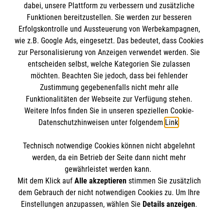
dabei, unsere Plattform zu verbessern und zusätzliche
Funktionen bereitzustellen. Sie werden zur besseren
Erfolgskontrolle und Aussteuerung von Werbekampagnen,
wie z.B. Google Ads, eingesetzt. Das bedeutet, dass Cookies
Das Antoniuskolleg
zur Personalisierung von Anzeigen verwendet werden. Sie
entscheiden selbst, welche Kategorien Sie zulassen
möchten. Beachten Sie jedoch, dass bei fehlender
Downloads
Zustimmung gegebenenfalls nicht mehr alle
Anmeldung
Funktionalitäten der Webseite zur Verfügung stehen.
Informationen
Weitere Infos finden Sie in unseren speziellen Cookie-
Unsere Schule
Datenschutzhinweisen unter folgendem
Link
.
Aktuelles & Termine
Kontakt
Technisch notwendige Cookies können nicht abgelehnt
Impressum
Malteser
werden, da ein Betrieb der Seite dann nicht mehr
Datenschutz
gewährleistet werden kann.
Mit dem Klick auf
Alle akzeptieren
stimmen Sie zusätzlich
Compliance
Malteser Werke
dem Gebrauch der nicht notwendigen Cookies zu. Um Ihre
Einstellungen anzupassen, wählen Sie
Details anzeigen
.
Institutionelles Schutzkonzept
AKblog
Kontakt